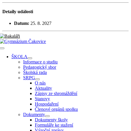
Přeskočit
na
Detaily události
obsah
Datum:
25. 8. 2027
Toggle
Navigation
ŠKOLA
Informace o studiu
Pedagogický sbor
Školská rada
SRPG
O nás
Aktuality
Zápisy ze shromáždění
Stanovy
Hospodaření
Členové orgánů spolku
Dokumenty
Dokumenty školy
Formuláře ke stažení
Výroční zprávy