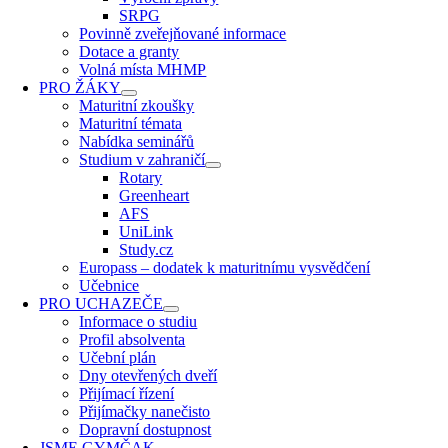
SRPG
Povinně zveřejňované informace
Dotace a granty
Volná místa MHMP
PRO ŽÁKY
Maturitní zkoušky
Maturitní témata
Nabídka seminářů
Studium v zahraničí
Rotary
Greenheart
AFS
UniLink
Study.cz
Europass – dodatek k maturitnímu vysvědčení
Učebnice
PRO UCHAZEČE
Informace o studiu
Profil absolventa
Učební plán
Dny otevřených dveří
Přijímací řízení
Přijímačky nanečisto
Dopravní dostupnost
JSME GYMČAK