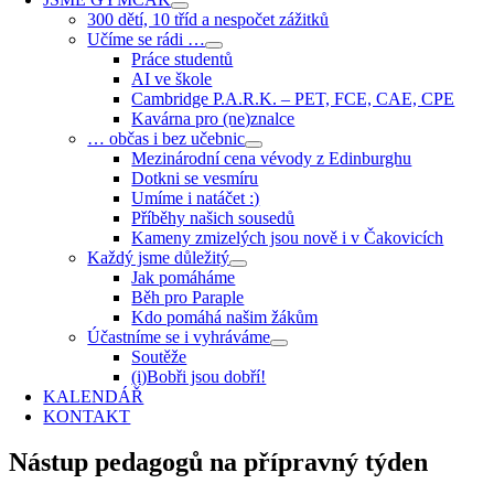
300 dětí, 10 tříd a nespočet zážitků
Učíme se rádi …
Práce studentů
AI ve škole
Cambridge P.A.R.K. – PET, FCE, CAE, CPE
Kavárna pro (ne)znalce
… občas i bez učebnic
Mezinárodní cena vévody z Edinburghu
Dotkni se vesmíru
Umíme i natáčet :)
Příběhy našich sousedů
Kameny zmizelých jsou nově i v Čakovicích
Každý jsme důležitý
Jak pomáháme
Běh pro Paraple
Kdo pomáhá našim žákům
Účastníme se i vyhráváme
Soutěže
(i)Bobři jsou dobří!
KALENDÁŘ
KONTAKT
Nástup pedagogů na přípravný týden