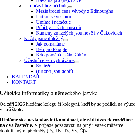
Kavárna pro (ne)znalce
… občas i bez učebnic
Mezinárodní cena vévody z Edinburghu
Dotkni se vesmíru
Umíme i natáčet :)
Příběhy našich sousedů
Kameny zmizelých jsou nově i v Čakovicích
Každý jsme důležitý
Jak pomáháme
Běh pro Paraple
Kdo pomáhá našim žákům
Účastníme se i vyhráváme
Soutěže
(i)Bobři jsou dobří!
KALENDÁŘ
KONTAKT
Učitel/ka informatiky a německého jazyka
Od září 2026 hledáme kolegu či kolegyni, kteří by se podíleli na výuce
v naší škole.
Hledáme sice nestandardní kombinaci, ale rádi úvazek rozdělíme
na dva částečné.
V případě požadavku na plný úvazek můžeme
doplnit jinými předměty (Fy, Hv, Tv, Vv, Čj)
.