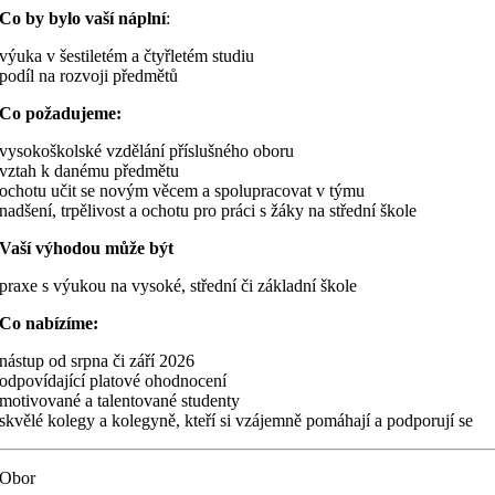
Co by bylo vaší náplní
:
výuka v šestiletém a čtyřletém studiu
podíl na rozvoji předmětů
Co požadujeme:
vysokoškolské vzdělání příslušného oboru
vztah k danému předmětu
ochotu učit se novým věcem a spolupracovat v týmu
nadšení, trpělivost a ochotu pro práci s žáky na střední škole
Vaší výhodou může být
praxe s výukou na vysoké, střední či základní škole
Co nabízíme:
nástup od srpna či září 2026
odpovídající platové ohodnocení
motivované a talentované studenty
skvělé kolegy a kolegyně, kteří si vzájemně pomáhají a podporují se
Obor