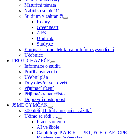
Maturitní témata
Nabídka seminářů
Studium v zahraničí
Rotary
Greenheart
AFS
UniLink
Study.cz
Europass – dodatek k maturitnímu vysvědčení
Učebnice
PRO UCHAZEČE
Informace o studiu
Profil absolventa
Učební plán
Dny otevřených dveří
Přijímací řízení
Přijímačky nanečisto
Dopravní dostupnost
JSME GYMČAK
300 dětí, 10 tříd a nespočet zážitků
Učíme se rádi …
Práce studentů
AI ve škole
Cambridge P.A.R.K. – PET, FCE, CAE, CPE