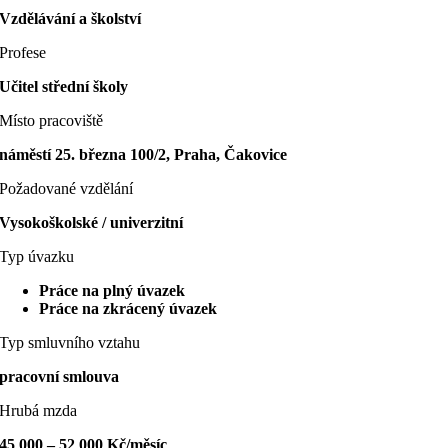
Vzdělávání a školství
Profese
Učitel střední školy
Místo pracoviště
náměstí 25. března 100/2, Praha, Čakovice
Požadované vzdělání
Vysokoškolské / univerzitní
Typ úvazku
Práce na plný úvazek
Práce na zkrácený úvazek
Typ smluvního vztahu
pracovní smlouva
Hrubá mzda
45 000 – 52 000 Kč/měsíc