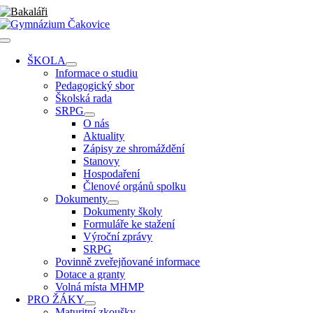
Přeskočit
na
obsah
Toggle
Navigation
ŠKOLA
Informace o studiu
Pedagogický sbor
Školská rada
SRPG
O nás
Aktuality
Zápisy ze shromáždění
Stanovy
Hospodaření
Členové orgánů spolku
Dokumenty
Dokumenty školy
Formuláře ke stažení
Výroční zprávy
SRPG
Povinně zveřejňované informace
Dotace a granty
Volná místa MHMP
PRO ŽÁKY
Maturitní zkoušky