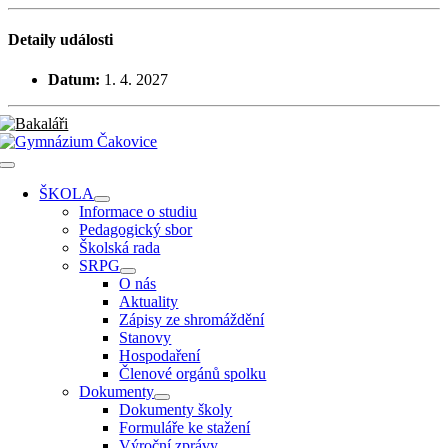
Přeskočit
na
Detaily události
obsah
Datum:
1. 4. 2027
Toggle
Navigation
ŠKOLA
Informace o studiu
Pedagogický sbor
Školská rada
SRPG
O nás
Aktuality
Zápisy ze shromáždění
Stanovy
Hospodaření
Členové orgánů spolku
Dokumenty
Dokumenty školy
Formuláře ke stažení
Výroční zprávy