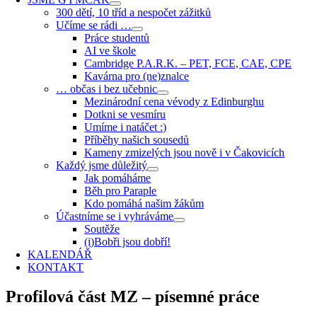
300 dětí, 10 tříd a nespočet zážitků
Učíme se rádi …
Práce studentů
AI ve škole
Cambridge P.A.R.K. – PET, FCE, CAE, CPE
Kavárna pro (ne)znalce
… občas i bez učebnic
Mezinárodní cena vévody z Edinburghu
Dotkni se vesmíru
Umíme i natáčet :)
Příběhy našich sousedů
Kameny zmizelých jsou nově i v Čakovicích
Každý jsme důležitý
Jak pomáháme
Běh pro Paraple
Kdo pomáhá našim žákům
Účastníme se i vyhráváme
Soutěže
(i)Bobři jsou dobří!
KALENDÁŘ
KONTAKT
Profilová část MZ – písemné práce