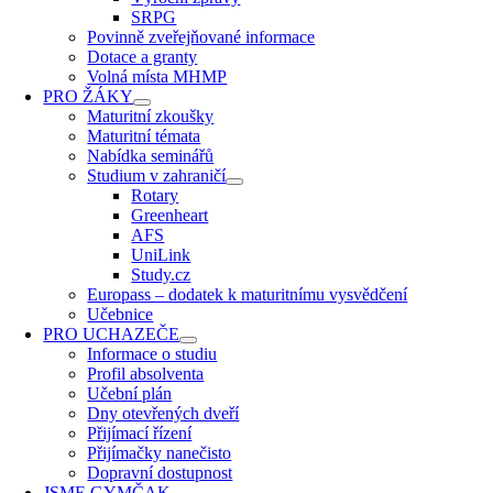
SRPG
Povinně zveřejňované informace
Dotace a granty
Volná místa MHMP
PRO ŽÁKY
Maturitní zkoušky
Maturitní témata
Nabídka seminářů
Studium v zahraničí
Rotary
Greenheart
AFS
UniLink
Study.cz
Europass – dodatek k maturitnímu vysvědčení
Učebnice
PRO UCHAZEČE
Informace o studiu
Profil absolventa
Učební plán
Dny otevřených dveří
Přijímací řízení
Přijímačky nanečisto
Dopravní dostupnost
JSME GYMČAK