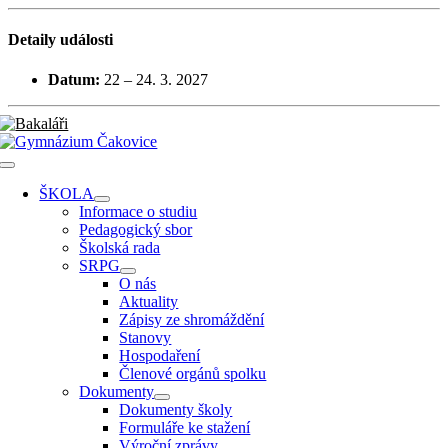
Přeskočit
na
Detaily události
obsah
Datum:
22
–
24. 3. 2027
Toggle
Navigation
ŠKOLA
Informace o studiu
Pedagogický sbor
Školská rada
SRPG
O nás
Aktuality
Zápisy ze shromáždění
Stanovy
Hospodaření
Členové orgánů spolku
Dokumenty
Dokumenty školy
Formuláře ke stažení
Výroční zprávy