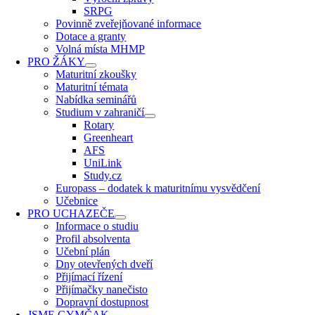
SRPG
Povinně zveřejňované informace
Dotace a granty
Volná místa MHMP
PRO ŽÁKY
Maturitní zkoušky
Maturitní témata
Nabídka seminářů
Studium v zahraničí
Rotary
Greenheart
AFS
UniLink
Study.cz
Europass – dodatek k maturitnímu vysvědčení
Učebnice
PRO UCHAZEČE
Informace o studiu
Profil absolventa
Učební plán
Dny otevřených dveří
Přijímací řízení
Přijímačky nanečisto
Dopravní dostupnost
JSME GYMČAK