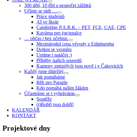
300 dětí, 10 tříd a nespočet zážitků
Učíme se rádi …
Práce studentů
AI ve škole
Cambridge P.A.R.K. – PET, FCE, CAE, CPE
Kavárna pro (ne)znalce
… občas i bez učebnic
Mezinárodní cena vévody z Edinburghu
Dotkni se vesmíru
Umíme i natáčet :)
Příběhy našich sousedů
Kameny zmizelých jsou nově i v Čakovicích
Každý jsme důležitý
Jak pomáháme
Běh pro Paraple
Kdo pomáhá našim žákům
Účastníme se i vyhráváme
Soutěže
(i)Bobři jsou dobří!
KALENDÁŘ
KONTAKT
Projektové dny