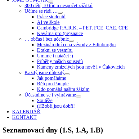
300 dětí, 10 tříd a nespočet zážitků
Učíme se rádi …
Práce studentů
AI ve škole
Cambridge P.A.R.K. – PET, FCE, CAE, CPE
Kavárna pro (ne)znalce
… občas i bez učebnic
Mezinárodní cena vévody z Edinburghu
Dotkni se vesmíru
Umíme i natáčet :)
Příběhy našich sousedů
Kameny zmizelých jsou nově i v Čakovicích
Každý jsme důležitý
Jak pomáháme
Běh pro Paraple
Kdo pomáhá našim žákům
Účastníme se i vyhráváme
Soutěže
(i)Bobři jsou dobří!
KALENDÁŘ
KONTAKT
Seznamovací dny (1.S, 1.A, 1.B)