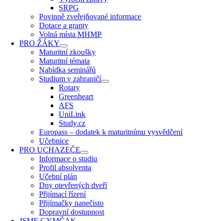
SRPG
Povinně zveřejňované informace
Dotace a granty
Volná místa MHMP
PRO ŽÁKY
Maturitní zkoušky
Maturitní témata
Nabídka seminářů
Studium v zahraničí
Rotary
Greenheart
AFS
UniLink
Study.cz
Europass – dodatek k maturitnímu vysvědčení
Učebnice
PRO UCHAZEČE
Informace o studiu
Profil absolventa
Učební plán
Dny otevřených dveří
Přijímací řízení
Přijímačky nanečisto
Dopravní dostupnost
JSME GYMČAK