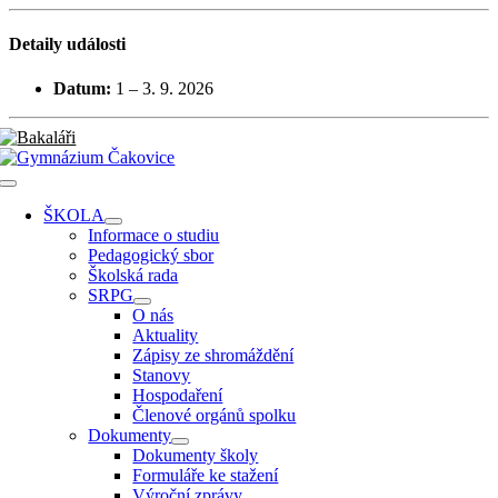
Přeskočit
na
Detaily události
obsah
Datum:
1
–
3. 9. 2026
Toggle
Navigation
ŠKOLA
Informace o studiu
Pedagogický sbor
Školská rada
SRPG
O nás
Aktuality
Zápisy ze shromáždění
Stanovy
Hospodaření
Členové orgánů spolku
Dokumenty
Dokumenty školy
Formuláře ke stažení
Výroční zprávy