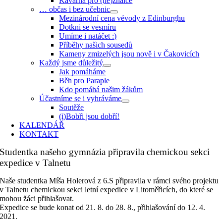
Kavárna pro (ne)znalce
… občas i bez učebnic
Mezinárodní cena vévody z Edinburghu
Dotkni se vesmíru
Umíme i natáčet :)
Příběhy našich sousedů
Kameny zmizelých jsou nově i v Čakovicích
Každý jsme důležitý
Jak pomáháme
Běh pro Paraple
Kdo pomáhá našim žákům
Účastníme se i vyhráváme
Soutěže
(i)Bobři jsou dobří!
KALENDÁŘ
KONTAKT
Studentka našeho gymnázia připravila chemickou sekci
expedice v Talnetu
Naše studentka Míša Holerová z 6.S připravila v rámci svého projektu
v Talnetu chemickou sekci letní expedice v Litoměřicích, do které se
mohou žáci přihlašovat.
Expedice se bude konat od 21. 8. do 28. 8., přihlašování do 12. 4.
2021.