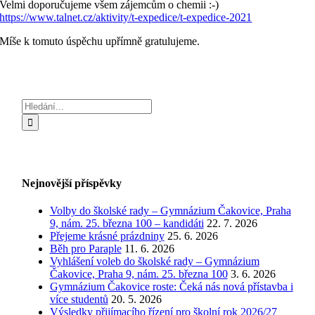
Velmi doporučujeme všem zájemcům o chemii :-)
https://www.talnet.cz/aktivity/t-expedice/t-expedice-2021
Míše k tomuto úspěchu upřímně gratulujeme.
Hledat:
Nejnovější příspěvky
Volby do školské rady – Gymnázium Čakovice, Praha
9, nám. 25. března 100 – kandidáti
22. 7. 2026
Přejeme krásné prázdniny
25. 6. 2026
Běh pro Paraple
11. 6. 2026
Vyhlášení voleb do školské rady – Gymnázium
Čakovice, Praha 9, nám. 25. března 100
3. 6. 2026
Gymnázium Čakovice roste: Čeká nás nová přístavba i
více studentů
20. 5. 2026
Výsledky přijímacího řízení pro školní rok 2026/27