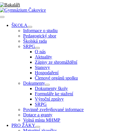
Přeskočit
na
obsah
Toggle
Navigation
ŠKOLA
Informace o studiu
Pedagogický sbor
Školská rada
SRPG
O nás
Aktuality
Zápisy ze shromáždění
Stanovy
Hospodaření
Členové orgánů spolku
Dokumenty
Dokumenty školy
Formuláře ke stažení
Výroční zprávy
SRPG
Povinně zveřejňované informace
Dotace a granty
Volná místa MHMP
PRO ŽÁKY
Maturitní zkoušky