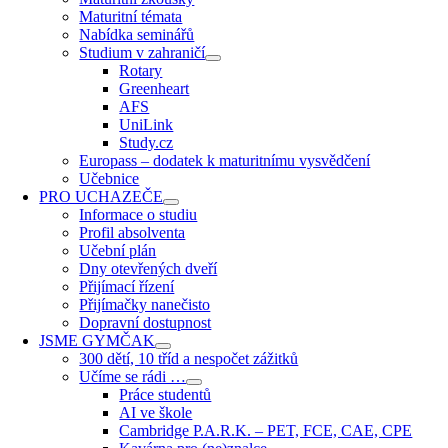
Maturitní témata
Nabídka seminářů
Studium v zahraničí
Rotary
Greenheart
AFS
UniLink
Study.cz
Europass – dodatek k maturitnímu vysvědčení
Učebnice
PRO UCHAZEČE
Informace o studiu
Profil absolventa
Učební plán
Dny otevřených dveří
Přijímací řízení
Přijímačky nanečisto
Dopravní dostupnost
JSME GYMČAK
300 dětí, 10 tříd a nespočet zážitků
Učíme se rádi …
Práce studentů
AI ve škole
Cambridge P.A.R.K. – PET, FCE, CAE, CPE