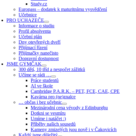
Study.cz
Europass – dodatek k maturitnímu vysvědčení
Učebnice
PRO UCHAZEČE
Informace o studiu
Profil absolventa
Učební plán
Dny otevřených dveří
Přijímací řízení
Přijímačky nanečisto
Dopravní dostupnost
JSME GYMČAK
300 dětí, 10 tříd a nespočet zážitků
Učíme se rádi …
Práce studentů
AI ve škole
Cambridge P.A.R.K. – PET, FCE, CAE, CPE
Kavárna pro (ne)znalce
… občas i bez učebnic
Mezinárodní cena vévody z Edinburghu
Dotkni se vesmíru
Umíme i natáčet :)
Příběhy našich sousedů
Kameny zmizelých jsou nově i v Čakovicích
Každý jsme důležitý