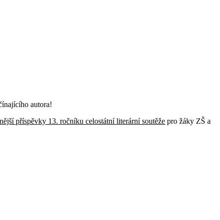
najícího autora!
nější příspěvky 13. ročníku celostátní literární soutěže
pro žáky ZŠ a