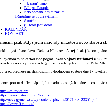
Jak pomáháme
Běh pro Paraple
Kdo pomáhá našim žákům
Účastníme se i vyhráváme
Soutěže
(i)Bobři jsou dobří!
KALENDÁŘ
KONTAKT
 musím psát. Když jsem mnohdy mrzutostí nebo starostí skl
ekla kdysi dávno slavná Božena Němcová. A stejně tak jako ona jedn
di bychom touto cestou moc pogratulovali
Vojtovi Burianovi z 2.S
, p
povídající ročníky víceletých gymnázií a mladých autorů do 35 let
Mlad
ou práci přednese na slavnostním vyhodnocení soutěže dne 17. května 
ejeme spoustu dalších nápadů, hromadu popsaných stránek a co nejvíc 