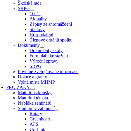
Školská rada
SRPG
O nás
Aktuality
Zápisy ze shromáždění
Stanovy
Hospodaření
Členové orgánů spolku
Dokumenty
Dokumenty školy
Formuláře ke stažení
Výroční zprávy
SRPG
Povinně zveřejňované informace
Dotace a granty
Volná místa MHMP
PRO ŽÁKY
Maturitní zkoušky
Maturitní témata
Nabídka seminářů
Studium v zahraničí
Rotary
Greenheart
AFS
UniLink