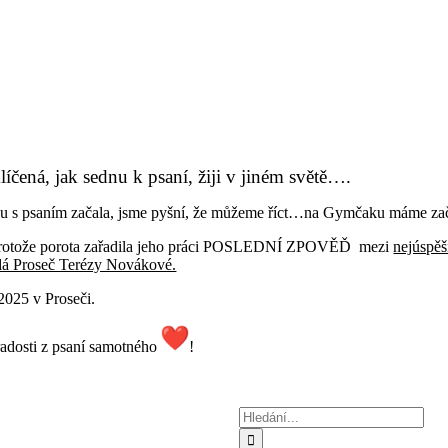
íčená, jak sednu k psaní, žiji v jiném světě….
ou s psaním začala, jsme pyšní, že můžeme říct…na Gymčaku máme začí
rotože porota zařadila jeho práci POSLEDNÍ ZPOVĚĎ mezi
nejúspěš
á Proseč Terézy Novákové.
2025 v Proseči.
radosti z psaní samotného
!
Hledat: