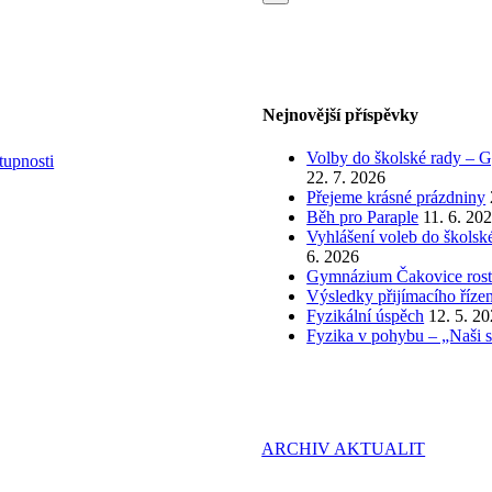
Nejnovější příspěvky
Volby do školské rady – G
tupnosti
22. 7. 2026
Přejeme krásné prázdniny
Běh pro Paraple
11. 6. 20
Vyhlášení voleb do škols
6. 2026
Gymnázium Čakovice roste:
Výsledky přijímacího řízen
Fyzikální úspěch
12. 5. 2
Fyzika v pohybu – „Naši st
ARCHIV AKTUALIT