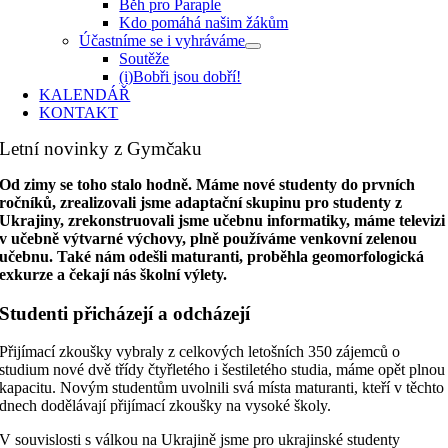
Běh pro Paraple
Kdo pomáhá našim žákům
Účastníme se i vyhráváme
Soutěže
(i)Bobři jsou dobří!
KALENDÁŘ
KONTAKT
Letní novinky z Gymčaku
Od zimy se toho stalo hodně. Máme nové studenty do prvních
ročníků, zrealizovali jsme adaptační skupinu pro studenty z
Ukrajiny, zrekonstruovali jsme učebnu informatiky, máme televizi
v učebně výtvarné výchovy, plně používáme venkovní zelenou
učebnu. Také nám odešli maturanti, proběhla geomorfologická
exkurze a čekají nás školní výlety.
Studenti přicházejí a odcházejí
Přijímací zkoušky vybraly z celkových letošních 350 zájemců o
studium nové dvě třídy čtyřletého i šestiletého studia, máme opět plnou
kapacitu. Novým studentům uvolnili svá místa maturanti, kteří v těchto
dnech dodělávají přijímací zkoušky na vysoké školy.
V souvislosti s válkou na Ukrajině jsme pro ukrajinské studenty