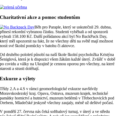
Charitativní akce a pomoc studentům
Běh pro Paraple, který se uskutečnil 29. dubna,
přinesl rekordní vybranou částku. Studenti vyběhali a od sponzorů
vybrali 158.100 Kč. Další pořádanou akcí byl No BackPack Day,
který měl upozornit na fakt, že ne všechny děti na světě mají možnost
nosit své školní pomůcky v batohu či aktovce.
Od druhého pololetí působí na naší škole školní psycholožka Kristýna
Šeniglová, která je k dispozici všem žákům každé úterý. Zvlášť v době
po covidu a války na Ukrajině je cennou oporou pro všechny, na které
starosti a strasti doléhají.
Exkurze a výlety
Třídy 2.A a 4.S v rámci geomorfologické exkurze navštívily
Moravskoslezský kraj. Opava, Ostrava, muzeum krajek, technické
památky hornictví a hutnictví, muzeum betlémů v Třebechovicích pod
Orebem, Mladečské jeskyně všechny zaujaly, méně už deštivé počasí.
V pondělí 27. června nás čeká softbalový turnaj, v úterý a ve středu