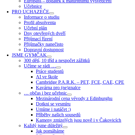
Europass – dodatek k maturitnímu vysvědčení
Učebnice
PRO UCHAZEČE
Informace o studiu
Profil absolventa
Učební plán
Dny otevřených dveří
Přijímací řízení
Přijímačky nanečisto
Dopravní dostupnost
JSME GYMČAK
300 dětí, 10 tříd a nespočet zážitků
Učíme se rádi …
Práce studentů
AI ve škole
Cambridge P.A.R.K. – PET, FCE, CAE, CPE
Kavárna pro (ne)znalce
… občas i bez učebnic
Mezinárodní cena vévody z Edinburghu
Dotkni se vesmíru
Umíme i natáčet :)
Příběhy našich sousedů
Kameny zmizelých jsou nově i v Čakovicích
Každý jsme důležitý
Jak pomáháme