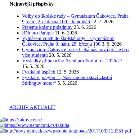
Nejnovější příspěvky
Volby do školské rady – Gymnázium Čakovice, Praha
9, nám. 25. března 100 – kandidáti
22. 7. 2026
Přejeme krásné prázdniny
25. 6. 2026
Běh pro Paraple
11. 6. 2026
Vyhlášení voleb do školské rady – Gymnázium
Čakovice, Praha 9, nám. 25. března 100
3. 6. 2026
Gymnázium Čakovice roste: Čeká nás nová přístavba i
více studentů
20. 5. 2026
Výsledky přijímacího řízení pro školní rok 2026/27
15. 5. 2026
Fyzikální úspěch
12. 5. 2026
Fyzika v pohybu – „Naši studenti staví vlastní
Stirlingův motor“
5. 5. 2026
ARCHIV AKTUALIT