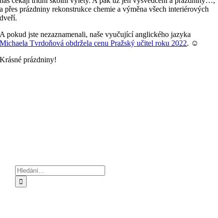
nás čekají třídní školní výlety. A pak už jen vysvědčení a prázdniny…,
a přes prázdniny rekonstrukce chemie a výměna všech interiérových
dveří.
A pokud jste nezaznamenali, naše vyučující anglického jazyka
Michaela Tvrdoňová obdržela cenu Pražský učitel roku 2022
. ☺
Krásné prázdniny!
Hledat: