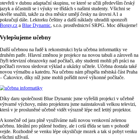
otevřeli v dubnu adaptační skupinu, ve které se učili především český
jazyk a účastnili se i výuky ve třídách s našimi studenty. Všichni se
skvěle snažili, takže za dva měsíce umějí česky na úrovni A1 a
pokračují dále. Lektorku češtiny a další náklady uhradili sponzoři
Borgy.cz
a
Blue Dynamic
, s.r.o. prostřednictví SRPG. Moc děkujeme!
Vylepšujeme učebny
Další učebnou na řadě k rekonstrukci byla učebna informatiky ve
druhém patře. Hlavní změnou je projekce na novou tabuli a zároveň na
čtyři televizní obrazovky nad počítači, aby studenti mohli při práci na
počítači rovnou sledovat výklad a ukázky učitele. Učebna dostala také
novou výmalbu a katedru. Na učebnu nám přispěla městská část Praha
– Čakovice, díky níž jsme mohli pořídit nové výkonné počítače.
Díky daru společnosti Blue Dynamic jsme vyřešili projekci v učebně
výtvarné výchovy, místo projektoru jsme nainstalovali velkou televizi,
která v je prosluněné učebně vidět výrazně lépe než letitý projektor.
A konečně od jara plně využíváme naši novou venkovní zelenou
učebnu. Ideální pro půlené hodiny, ale i celá třída se tam v pohodě
vejde. Rozhodně se venku lépe okysličuje mozek a tak si pobyt venku
všichni užívají.