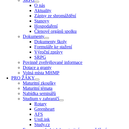
SRPG
O nás
Aktuality
Zápisy ze shromáždění
Stanovy
Hospodaření
Členové orgánů spolku
Dokumenty
Dokumenty školy
Formuláře ke stažení
Výroční zprávy
SRPG
Povinně zveřejňované informace
Dotace a granty
Volná místa MHMP
PRO ŽÁKY
Maturitní zkoušky
Maturitní témata
Nabídka seminářů
Studium v zahraničí
Rotary
Greenheart
AFS
UniLink
Study.cz