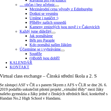
Kavárna pro (ne)znalce
… občas i bez učebnic
Mezinárodní cena vévody z Edinburghu
Dotkni se vesmíru
Umíme i natáčet :)
Příběhy našich sousedů
Kameny zmizelých jsou nově i v Čakovicích
Každý jsme důležitý
Jak pomáháme
Běh pro Paraple
Kdo pomáhá našim žákům
Účastníme se i vyhráváme
Soutěže
(i)Bobři jsou dobří!
KALENDÁŘ
KONTAKT
Virtual class exchange – Čínská střední škola a 2. S
Se zástupci ASF v ČR a s panem Skyem z AFS v ČLR se dne 26. 6.
2019 podařilo uskutečnit pilotní projekt „virtuální třídy“ mezi žáky
našeho gymnázia a žáky jedné z čínských středních škol, konkrétně s
Handan No.2 High School v Handanu.