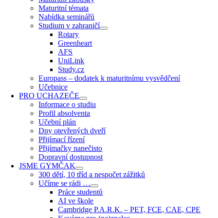
Maturitní témata
Nabídka seminářů
Studium v zahraničí
Rotary
Greenheart
AFS
UniLink
Study.cz
Europass – dodatek k maturitnímu vysvědčení
Učebnice
PRO UCHAZEČE
Informace o studiu
Profil absolventa
Učební plán
Dny otevřených dveří
Přijímací řízení
Přijímačky nanečisto
Dopravní dostupnost
JSME GYMČAK
300 dětí, 10 tříd a nespočet zážitků
Učíme se rádi …
Práce studentů
AI ve škole
Cambridge P.A.R.K. – PET, FCE, CAE, CPE