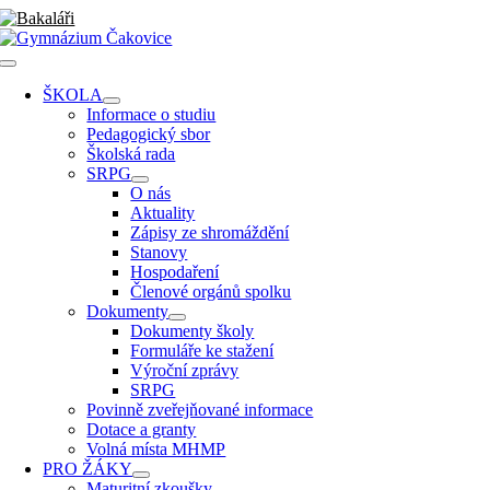
Přeskočit
na
obsah
Toggle
Navigation
ŠKOLA
Informace o studiu
Pedagogický sbor
Školská rada
SRPG
O nás
Aktuality
Zápisy ze shromáždění
Stanovy
Hospodaření
Členové orgánů spolku
Dokumenty
Dokumenty školy
Formuláře ke stažení
Výroční zprávy
SRPG
Povinně zveřejňované informace
Dotace a granty
Volná místa MHMP
PRO ŽÁKY
Maturitní zkoušky