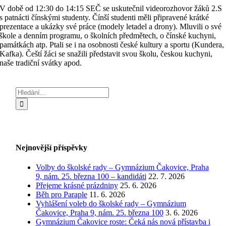
V době od 12:30 do 14:15 SEČ se uskutečnil videorozhovor žáků 2.S
s patnácti čínskými studenty. Čínší studenti měli připravené krátké
prezentace a ukázky své práce (modely letadel a drony). Mluvili o své
škole a denním programu, o školních předmětech, o čínské kuchyni,
památkách atp. Ptali se i na osobnosti české kultury a sportu (Kundera,
Kafka). Čeští žáci se snažili představit svou školu, českou kuchyni,
naše tradiční svátky apod.
Hledat:
Nejnovější příspěvky
Volby do školské rady – Gymnázium Čakovice, Praha
9, nám. 25. března 100 – kandidáti
22. 7. 2026
Přejeme krásné prázdniny
25. 6. 2026
Běh pro Paraple
11. 6. 2026
Vyhlášení voleb do školské rady – Gymnázium
Čakovice, Praha 9, nám. 25. března 100
3. 6. 2026
Gymnázium Čakovice roste: Čeká nás nová přístavba i