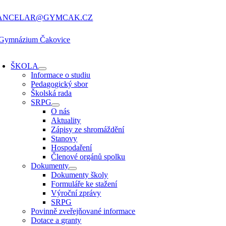
Přeskočit
na
ANCELAR@GYMCAK.CZ
obsah
oggle
avigation
ŠKOLA
Informace o studiu
Pedagogický sbor
Školská rada
SRPG
O nás
Aktuality
Zápisy ze shromáždění
Stanovy
Hospodaření
Členové orgánů spolku
Dokumenty
Dokumenty školy
Formuláře ke stažení
Výroční zprávy
SRPG
Povinně zveřejňované informace
Dotace a granty