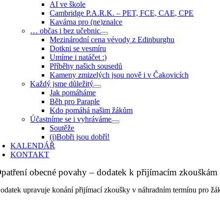
AI ve škole
Cambridge P.A.R.K. – PET, FCE, CAE, CPE
Kavárna pro (ne)znalce
… občas i bez učebnic
Mezinárodní cena vévody z Edinburghu
Dotkni se vesmíru
Umíme i natáčet :)
Příběhy našich sousedů
Kameny zmizelých jsou nově i v Čakovicích
Každý jsme důležitý
Jak pomáháme
Běh pro Paraple
Kdo pomáhá našim žákům
Účastníme se i vyhráváme
Soutěže
(i)Bobři jsou dobří!
KALENDÁŘ
KONTAKT
patření obecné povahy – dodatek k přijímacím zkouškám
odatek upravuje konání přijímací zkoušky v náhradním termínu pro žáky,