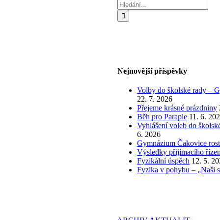
Hledat:
Nejnovější příspěvky
Volby do školské rady – G
22. 7. 2026
Přejeme krásné prázdniny
Běh pro Paraple
11. 6. 20
Vyhlášení voleb do škols
6. 2026
Gymnázium Čakovice roste:
Výsledky přijímacího řízen
Fyzikální úspěch
12. 5. 2
Fyzika v pohybu – „Naši st