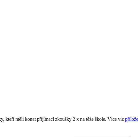
 kteří měli konat přijímací zkoušky 2 x na téže škole. Více viz
přilož