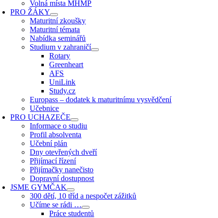
Volná místa MHMP
PRO ŽÁKY
Maturitní zkoušky
Maturitní témata
Nabídka seminářů
Studium v zahraničí
Rotary
Greenheart
AFS
UniLink
Study.cz
Europass – dodatek k maturitnímu vysvědčení
Učebnice
PRO UCHAZEČE
Informace o studiu
Profil absolventa
Učební plán
Dny otevřených dveří
Přijímací řízení
Přijímačky nanečisto
Dopravní dostupnost
JSME GYMČAK
300 dětí, 10 tříd a nespočet zážitků
Učíme se rádi …
Práce studentů