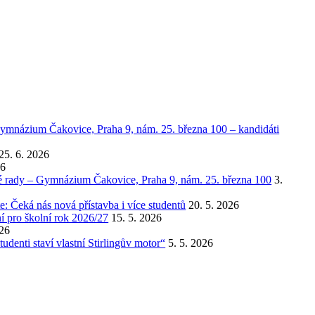
ymnázium Čakovice, Praha 9, nám. 25. března 100 – kandidáti
25. 6. 2026
26
ké rady – Gymnázium Čakovice, Praha 9, nám. 25. března 100
3.
 Čeká nás nová přístavba i více studentů
20. 5. 2026
í pro školní rok 2026/27
15. 5. 2026
026
udenti staví vlastní Stirlingův motor“
5. 5. 2026